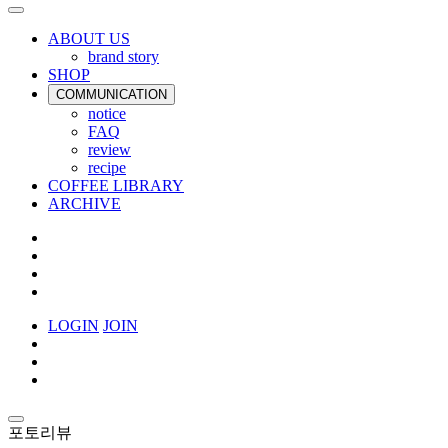
ABOUT US
brand story
SHOP
COMMUNICATION
notice
FAQ
review
recipe
COFFEE LIBRARY
ARCHIVE
LOGIN
JOIN
포토리뷰